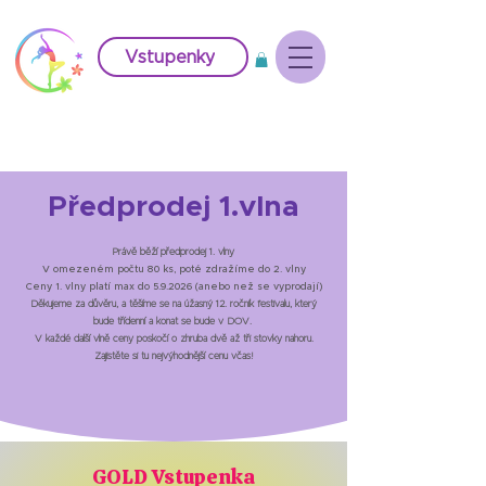
Vstupenky
Předprodej 1.vlna
Právě běží předprodej 1. vlny
V omezeném počtu 80 ks, poté zdražíme do 2. vlny
Ceny 1. vlny platí max do 5.9.2026 (anebo než se vyprodají)
Děkujeme za důvěru, a těšíme se na úžasný 12. ročník festivalu, který
bude třídenní a konat se bude v DOV.
V každé další vlně ceny poskočí o zhruba dvě až tři stovky nahoru.
Zajistěte si tu nejvýhodnější cenu včas!
GOLD Vstupenka