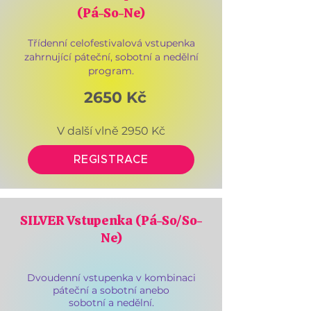
(Pá-So-Ne)
Třídenní celofestivalová vstupenka
zahrnující páteční, sobotní a nedělní
program.
2650 Kč
V další vlně 2950 Kč
REGISTRACE
SILVER Vstupenka (Pá-So/So-
Ne)
Dvoudenní vstupenka v kombinaci
páteční a sobotní
anebo
sobotní a nedělní.